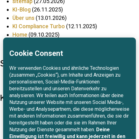
sitemap
(27.05.2026)
KI-Blog
(26.11.2025)
Über uns
(13.01.2026)
KI Com­pli­ance Turbo
(12.11.2025)
Home
(09.10.2025)
Da­ten­schutz
(10.10.2025)
KI-Si­cher­heits-Check
(15.10.2025)
Schwebende Elemente
AI-Com­pass
(25.03.2026)
Con­sul­ta­tion
(09.10.2025)
Kategorien
All­ge­mein
Da­ten­schutz
Di­gi­tale Souveränität
DSGVO