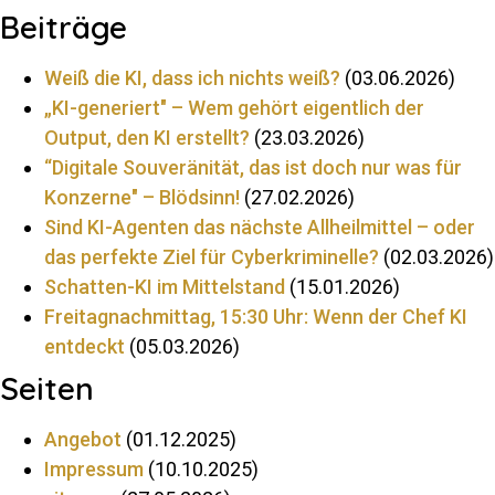
Beiträge
Weiß die KI, dass ich nichts weiß?
(03.06.2026)
„KI-ge­ne­riert" – Wem ge­hört ei­gent­lich der
Output, den KI er­stellt?
(23.03.2026)
“Di­gi­tale Sou­ve­rä­nität, das ist doch nur was für
Kon­zerne" – Blöd­sinn!
(27.02.2026)
Sind KI-Agenten das nächste All­heil­mittel – oder
das per­fekte Ziel für Cy­ber­kri­mi­nelle?
(02.03.2026)
Schatten-KI im Mit­tel­stand
(15.01.2026)
Frei­tag­nach­mittag, 15:30 Uhr: Wenn der Chef KI
ent­deckt
(05.03.2026)
Seiten
An­gebot
(01.12.2025)
Im­pressum
(10.10.2025)