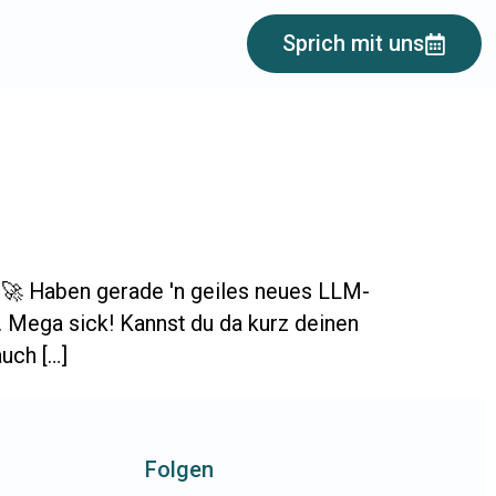
Sprich mit uns
ne 🚀 Haben ge­rade 'n geiles neues LLM-
o. Mega sick! Kannst du da kurz deinen
uch […]
Folgen