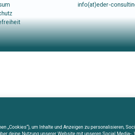
ssum
info(at)eder-consultin
chutz
efreiheit