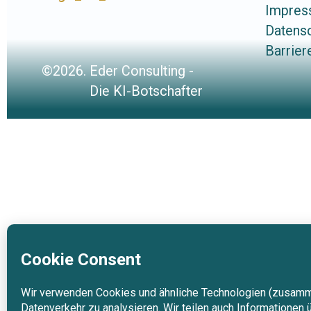
Impre
Datens
Barrier
©2026.
Eder Consulting -
Die KI-Botschafter