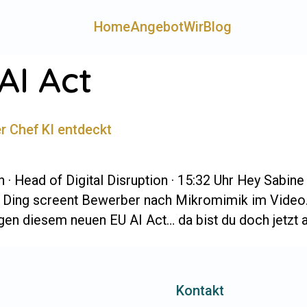
Home
Angebot
Wir
Blog
AI Act
r Chef KI entdeckt
 · Head of Di­gital Dis­rup­tion · 15:32 Uhr Hey Sa­bi
Das Ding screent Be­werber nach Mi­kro­mimik im Vide
n diesem neuen EU AI Act… da bist du doch jetzt a
Kontakt