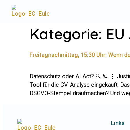
Kategorie:
EU 
Freitagnachmittag, 15:30 Uhr: Wenn de
Da­ten­schutz oder AI Act? 🔍 📞 ⋮ Justin
Tool für die CV-Ana­­lyse ein­ge­kauft. 
DSGVO-Stempel drauf­ma­chen? Und wege
Links