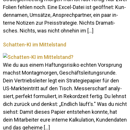
Fo­lien fehlen noch. Eine Excel-Datei ist ge­öffnet: Kun­
den­namen, Um­sätze, An­sprech­partner, ein paar in­
terne No­tizen zur Preis­stra­tegie. Nichts Dra­ma­ti­
sches. Nichts, was nicht oh­nehin im […]
Schatten-KI im Mittelstand
Wie du aus einem Haf­tungs­ri­siko echten Vor­sprung
machst Mon­tag­morgen, Ge­schäfts­lei­tungs­runde.
Dein Ver­triebs­leiter legt ein Stra­te­gie­pa­pier für den
US-Mark­t­ein­­tritt auf den Tisch. Mes­ser­scharf ana­ly­
siert, per­fekt for­mu­liert, in Re­kord­zeit fertig. Du lehnst
dich zu­rück und denkst: „End­lich läuft's." Was du nicht
siehst: Damit dieses Pa­pier ent­stehen konnte, hat
dein Mit­ar­beiter eure in­terne Kal­ku­la­tion, Kun­den­daten
und das geheime […]