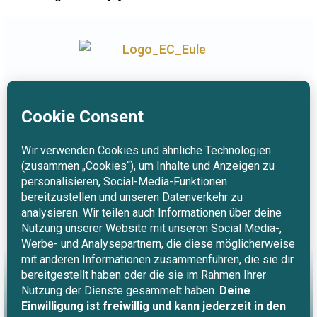
Links
Impressum
Datenschutz
Barrierefreiheit
Kontakt
info(at)eder-consulting.de 