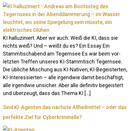
KI hal­lu­zi­niert. Aber wir auch. Weiß die KI, dass sie
nichts weiß? Und – weißt du es? Ein Essay Ein
Stamm­tischa­bend am Te­gernsee Es war beim vor­
letzten Treffen un­seres KI-Stam­m­­tisch Te­gernsee.
Die üb­liche Mi­schung aus KI-Na­­tiven, KI-Be­­geis­­terten,
KI-In­­­ter­es­­sierten – alle ir­gendwie damit be­schäf­tigt,
alle ir­gendwie un­si­cher. Aber alle de­fi­nitiv be­geis­tert
und über­zeugt, dass das Thema KI […]
Sind KI-Agenten das nächste Allheilmittel – oder das
perfekte Ziel für Cyberkriminelle?