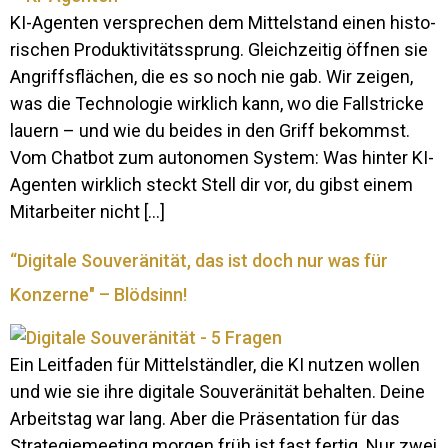
KI-Agenten ver­spre­chen dem Mit­tel­stand einen his­to­
ri­schen Pro­duk­ti­vi­täts­sprung. Gleich­zeitig öffnen sie
An­griffs­flä­chen, die es so noch nie gab. Wir zeigen,
was die Tech­no­logie wirk­lich kann, wo die Fall­stricke
lauern – und wie du beides in den Griff be­kommst.
Vom Chatbot zum au­to­nomen System: Was hinter KI-
Agenten wirk­lich steckt Stell dir vor, du gibst einem
Mit­ar­beiter nicht […]
“Digitale Souveränität, das ist doch nur was für
Konzerne" – Blödsinn!
Ein Leit­faden für Mit­tel­ständler, die KI nutzen wollen
und wie sie ihre di­gi­tale Sou­ve­rä­nität be­halten. Deine
Ar­beitstag war lang. Aber die Prä­sen­ta­tion für das
Stra­te­gie­mee­ting morgen früh ist fast fertig. Nur zwei