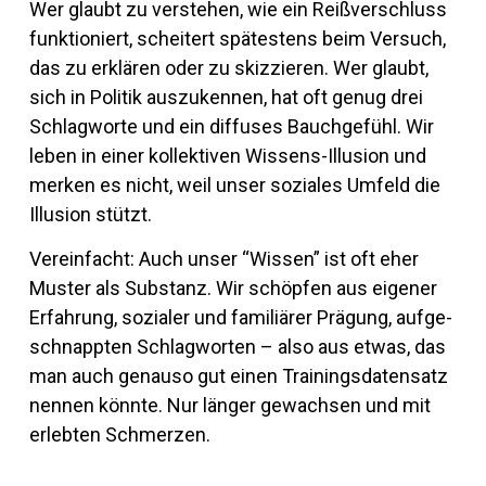
Wer glaubt zu ver­stehen, wie ein Reiß­ver­schluss
funk­tio­niert, schei­tert spä­tes­tens beim Ver­such,
das zu er­klären oder zu skiz­zieren. Wer glaubt,
sich in Po­litik aus­zu­kennen, hat oft genug drei
Schlag­worte und ein dif­fuses Bauch­ge­fühl. Wir
leben in einer kol­lek­tiven Wis­sens-Il­lu­sion und
merken es nicht, weil unser so­ziales Um­feld die
Il­lu­sion stützt.
Ver­ein­facht: Auch unser “Wissen” ist oft eher
Muster als Sub­stanz. Wir schöpfen aus ei­gener
Er­fah­rung, so­zialer und fa­mi­liärer Prä­gung, auf­ge­
schnappten Schlag­worten – also aus etwas, das
man auch ge­nauso gut einen Trai­nings­da­ten­satz
nennen könnte. Nur länger ge­wachsen und mit
er­lebten Schmerzen.