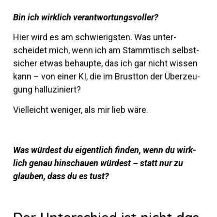
Bin ich wirk­lich verantwortungsvoller?
Hier wird es am schwie­rigsten. Was un­ter­
scheidet mich, wenn ich am Stamm­tisch selbst­
si­cher etwas be­haupte, das ich gar nicht wissen
kann – von einer KI, die im Brustton der Über­zeu­
gung halluziniert?
Viel­leicht we­niger, als mir lieb wäre.
Was wür­dest du ei­gent­lich finden, wenn du wirk­
lich genau hin­schauen wür­dest – statt nur zu
glauben, dass du es tust?