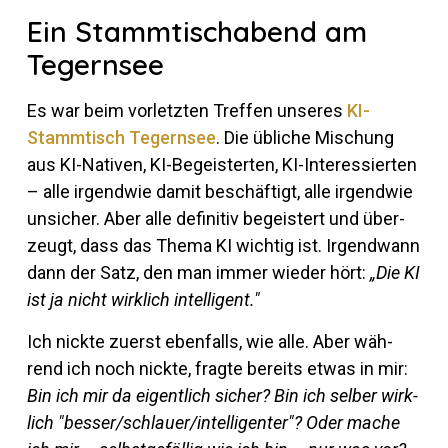
Ein Stammtischabend am
Tegernsee
Es war beim vor­letzten Treffen un­seres
KI-
Stamm­tisch Te­gernsee
. Die üb­liche Mi­schung
aus KI-Na­tiven, KI-Be­geis­terten, KI-In­ter­es­sierten
– alle ir­gendwie damit be­schäf­tigt, alle ir­gendwie
un­si­cher. Aber alle de­fi­nitiv be­geis­tert und über­
zeugt, dass das Thema KI wichtig ist. Ir­gend­wann
dann der Satz, den man immer wieder hört:
„Die KI
ist ja nicht wirk­lich intelligent."
Ich nickte zu­erst eben­falls, wie alle. Aber wäh­
rend ich noch nickte, fragte be­reits etwas in mir:
Bin ich mir da ei­gent­lich si­cher? Bin ich selber wirk­
lich "besser/schlauer/intelligenter"? Oder mache