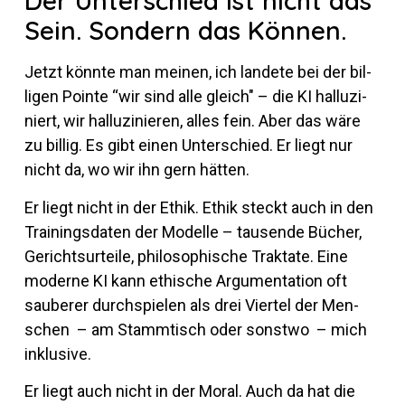
Der Unterschied ist nicht das
Sein. Sondern das Können.
Jetzt könnte man meinen, ich lan­dete bei der bil­
ligen Pointe “wir sind alle gleich" – die KI hal­lu­zi­
niert, wir hal­lu­zi­nieren, alles fein. Aber das wäre
zu billig. Es gibt einen Un­ter­schied. Er liegt nur
nicht da, wo wir ihn gern hätten.
Er liegt nicht in der Ethik. Ethik steckt auch in den
Trai­nings­daten der Mo­delle – tau­sende Bü­cher,
Ge­richts­ur­teile, phi­lo­so­phi­sche Trak­tate. Eine
mo­derne KI kann ethi­sche Ar­gu­men­ta­tion oft
sau­berer durch­spielen als drei Viertel der Men­
schen – am Stamm­tisch oder sonstwo – mich
inklusive.
Er liegt auch nicht in der Moral. Auch da hat die