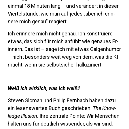
einmal 18 Mi­nuten lang – und ver­än­dert in dieser
Vier­tel­stunde, wie man auf jedes „aber ich er­in­
nere mich genau" reagiert.
Ich er­in­nere mich nicht genau. Ich kon­stru­iere
etwas, das sich für mich an­fühlt wie ge­naues Er­
in­nern. Das ist – sage ich mit etwas Gal­gen­humor
– nicht be­son­ders weit weg von dem, was die KI
macht, wenn sie selbst­si­cher halluziniert.
Weiß ich wirk­lich, was ich weiß?
Steven Sloman und Philip Fern­bach haben dazu
ein le­sens­wertes Buch ge­schrieben:
The Know­
ledge Il­lu­sion
. Ihre zen­trale Pointe: Wir Men­schen
halten uns für deut­lich wis­sender, als wir sind.