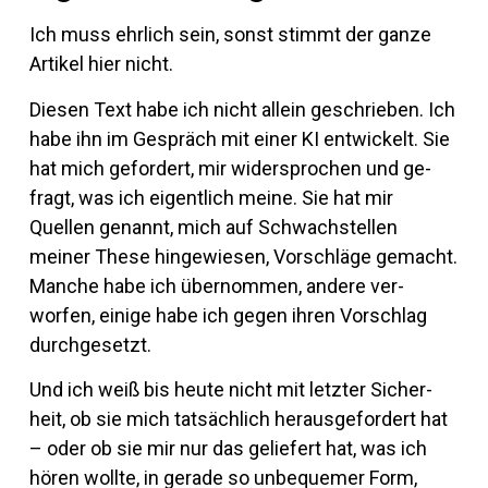
Ich muss ehr­lich sein, sonst stimmt der ganze
Ar­tikel hier nicht.
Diesen Text habe ich nicht al­lein ge­schrieben. Ich
habe ihn im Ge­spräch mit einer KI ent­wi­ckelt. Sie
hat mich ge­for­dert, mir wi­der­spro­chen und ge­
fragt, was ich ei­gent­lich meine. Sie hat mir
Quellen ge­nannt, mich auf Schwach­stellen
meiner These hin­ge­wiesen, Vor­schläge ge­macht.
Manche habe ich über­nommen, an­dere ver­
worfen, ei­nige habe ich gegen ihren Vor­schlag
durchgesetzt.
Und ich weiß bis heute nicht mit letzter Si­cher­
heit, ob sie mich tat­säch­lich her­aus­ge­for­dert hat
– oder ob sie mir nur das ge­lie­fert hat, was ich
hören wollte, in ge­rade so un­be­quemer Form,