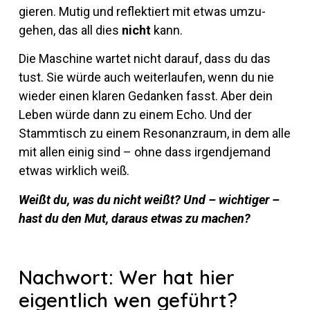
gieren. Mutig und re­flek­tiert mit etwas um­zu­
gehen, das all dies
nicht
kann.
Die Ma­schine wartet nicht darauf, dass du das
tust. Sie würde auch wei­ter­laufen, wenn du nie
wieder einen klaren Ge­danken fasst. Aber dein
Leben würde dann zu einem Echo. Und der
Stamm­tisch zu einem Re­so­nanz­raum, in dem alle
mit allen einig sind – ohne dass ir­gend­je­mand
etwas wirk­lich weiß.
Weißt du, was du nicht weißt? Und – wich­tiger –
hast du den Mut, daraus etwas zu machen?
Nachwort: Wer hat hier
eigentlich wen geführt?