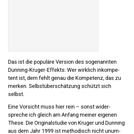
Das ist die po­pu­läre Ver­sion des so­ge­nannten
Dun­ning-Kruger-Ef­fekts: Wer wirk­lich in­kom­pe­
tent ist, dem fehlt genau die Kom­pe­tenz, das zu
merken. Selbst­über­schät­zung schützt sich
selbst.
Eine Vor­sicht muss hier rein – sonst wi­der­
spreche ich gleich am An­fang meiner ei­genen
These. Die Ori­gi­nal­studie von Kruger und Dun­ning
aus dem Jahr 1999 ist me­tho­disch nicht un­um­