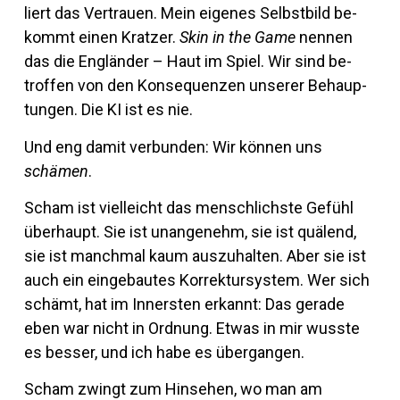
liert das Ver­trauen. Mein ei­genes Selbst­bild be­
kommt einen Kratzer.
Skin in the Game
nennen
das die Eng­länder – Haut im Spiel. Wir sind be­
troffen von den Kon­se­quenzen un­serer Be­haup­
tungen. Die KI ist es nie.
Und eng damit ver­bunden: Wir können uns
schämen
.
Scham ist viel­leicht das mensch­lichste Ge­fühl
über­haupt. Sie ist un­an­ge­nehm, sie ist quä­lend,
sie ist manchmal kaum aus­zu­halten. Aber sie ist
auch ein ein­ge­bautes Kor­rek­tur­system. Wer sich
schämt, hat im In­nersten er­kannt: Das ge­rade
eben war nicht in Ord­nung. Etwas in mir wusste
es besser, und ich habe es übergangen.
Scham zwingt zum Hin­sehen, wo man am