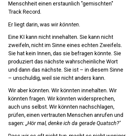
Mensch­heit einen er­staun­lich "ge­mischten"
Track Record.
Er liegt darin, was wir
könnten
.
Eine KI kann nicht in­ne­halten. Sie kann nicht
zwei­feln, nicht im Sinne eines echten Zwei­fels.
Sie hat kein Innen, das sie be­fragen könnte. Sie
pro­du­ziert das nächste wahr­schein­liche Wort
und dann das nächste. Sie ist – in diesem Sinne
– un­schuldig, weil sie nicht an­ders kann.
Wir aber könnten. Wir könnten in­ne­halten. Wir
könnten fragen. Wir könnten wi­der­spre­chen,
auch uns selbst. Wir könnten nach­schlagen,
prüfen, einen ver­trauten Men­schen an­rufen und
sagen:
„Hör mal, denke ich da ge­rade Quatsch?"
Dass wir es oft nicht tun, macht es nicht we­niger