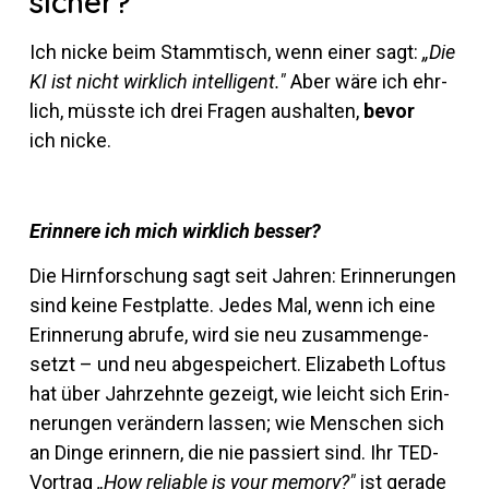
sicher?
Ich nicke beim Stamm­tisch, wenn einer sagt:
„Die
KI ist nicht wirk­lich in­tel­li­gent."
Aber wäre ich ehr­
lich, müsste ich drei Fragen aus­halten,
bevor
ich nicke.
Er­in­nere ich mich wirk­lich besser?
Die Hirn­for­schung sagt seit Jahren: Er­in­ne­rungen
sind keine Fest­platte. Jedes Mal, wenn ich eine
Er­in­ne­rung ab­rufe, wird sie neu zu­sam­men­ge­
setzt – und neu ab­ge­spei­chert. Eliza­beth Loftus
hat über Jahr­zehnte ge­zeigt, wie leicht sich Er­in­
ne­rungen ver­än­dern lassen; wie Men­schen sich
an Dinge er­in­nern, die nie pas­siert sind. Ihr TED-
Vor­trag
„How re­liable is your me­mory?"
ist ge­rade