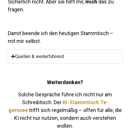
Si­cher­lich nicht. Aber sie hilft mir,
mich
das zu
fragen.
Damit be­ende ich den heu­tigen Stamm­tisch –
mit mir selbst.
Quellen & weiterführend
Wei­ter­denken?
Solche Ge­spräche führe ich nicht nur am
Schreib­tisch. Der
KI-Stamm­tisch Te­
gernsee
trifft sich re­gel­mäßig – offen für alle, die
KI nicht nur nutzen, son­dern auch ver­stehen
wollen.