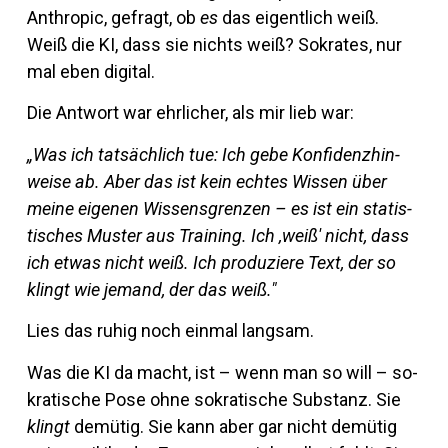
An­thropic, ge­fragt, ob
es
das ei­gent­lich weiß.
Weiß die KI, dass sie nichts weiß? So­krates, nur
mal eben digital.
Die Ant­wort war ehr­li­cher, als mir lieb war:
„Was ich tat­säch­lich tue: Ich gebe Kon­fi­denz­hin­
weise ab. Aber das ist kein echtes Wissen über
meine ei­genen Wis­sens­grenzen – es ist ein sta­tis­
ti­sches Muster aus Trai­ning. Ich ‚weiß' nicht, dass
ich etwas nicht weiß. Ich pro­du­ziere Text, der so
klingt wie je­mand, der das weiß."
Lies das ruhig noch einmal langsam.
Was die KI da macht, ist – wenn man so will – so­
kra­ti­sche Pose ohne so­kra­ti­sche Sub­stanz. Sie
klingt
de­mütig. Sie kann aber gar nicht de­mütig