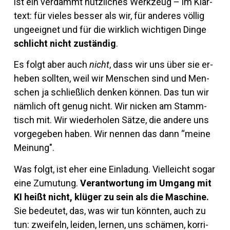
ist ein ver­dammt nütz­li­ches Werk­zeug – im Klar­
text: für vieles besser als wir, für an­deres völlig
un­ge­eignet und für die wirk­lich wich­tigen Dinge
schlicht nicht zu­ständig
.
Es folgt aber auch
nicht
, dass wir uns über sie er­
heben sollten, weil wir Men­schen sind und Men­
schen ja schließ­lich denken können. Das tun wir
näm­lich oft genug nicht. Wir ni­cken am Stamm­
tisch mit. Wir wie­der­holen Sätze, die an­dere uns
vor­ge­geben haben. Wir nennen das dann “meine
Meinung".
Was folgt, ist eher eine Ein­la­dung. Viel­leicht sogar
eine Zu­mu­tung.
Ver­ant­wor­tung im Um­gang mit
KI heißt nicht, klüger zu sein als die Ma­schine.
Sie be­deutet, das, was wir tun könnten, auch zu
tun: zwei­feln, leiden, lernen, uns schämen, kor­ri­