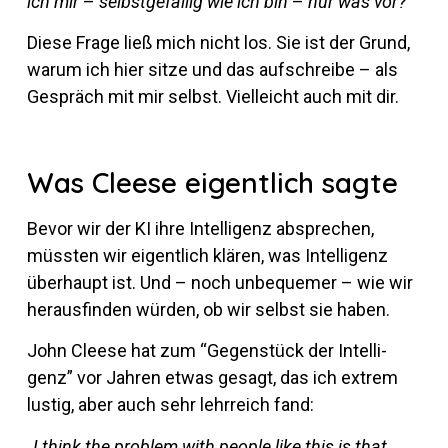
ich mir
–
selbst­ge­fällig wie ich bin
–
nur was vor?
Diese Frage ließ mich nicht los. Sie ist der Grund,
warum ich hier sitze und das auf­schreibe – als
Ge­spräch mit mir selbst. Viel­leicht auch mit dir.
Was Cleese eigentlich sagte
Bevor wir der KI ihre In­tel­li­genz ab­spre­chen,
müssten wir ei­gent­lich klären, was In­tel­li­genz
über­haupt ist. Und – noch un­be­quemer – wie wir
her­aus­finden würden, ob wir selbst sie haben.
John Cleese hat zum “Ge­gen­stück der In­tel­li­
genz” vor Jahren etwas ge­sagt, das ich ex­trem
lustig, aber auch sehr lehr­reich fand:
„I think the pro­blem with people like this is that