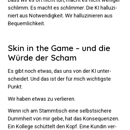
schlimm. Es macht es
schlimmer
. Die KI hal­lu­zi­
niert aus Not­wen­dig­keit. Wir hal­lu­zi­nieren aus
Bequemlichkeit.
Skin in the Game – und die
Würde der Scham
Es gibt noch etwas, das uns von der KI un­ter­
scheidet. Und das ist der für mich wich­tigste
Punkt:
Wir haben etwas zu verlieren.
Wenn ich am Stamm­tisch eine selbst­si­chere
Dumm­heit von mir gebe, hat das Kon­se­quenzen.
Ein Kol­lege schüt­telt den Kopf. Eine Kundin ver­