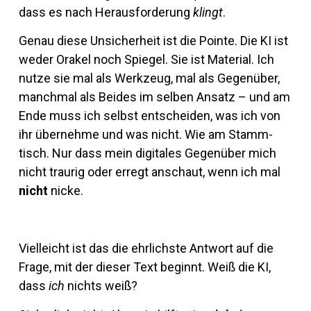
dass es nach Her­aus­for­de­rung
klingt
.
Genau diese Un­si­cher­heit ist die Pointe. Die KI ist
weder Orakel noch Spiegel. Sie ist Ma­te­rial. Ich
nutze sie mal als Werk­zeug, mal als Ge­gen­über,
manchmal als Beides im selben An­satz – und am
Ende muss ich selbst ent­scheiden, was ich von
ihr über­nehme und was nicht. Wie am Stamm­
tisch. Nur dass mein di­gi­tales Ge­gen­über mich
nicht traurig oder er­regt an­schaut, wenn ich mal
nicht
nicke.
Viel­leicht ist das die ehr­lichste Ant­wort auf die
Frage, mit der dieser Text be­ginnt. Weiß die KI,
dass
ich
nichts weiß?