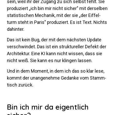
sein, weil ihr der Zu­gang zu sich selbst fehlt. Sie
pro­du­ziert „ich bin mir nicht si­cher" mit der­selben
sta­tis­ti­schen Me­chanik, mit der sie „der Eif­fel­
turm steht in Paris" pro­du­ziert. Es ist Text. Nichts
dahinter.
Das ist kein Bug, der mit dem nächsten Up­date
ver­schwindet. Das ist ein struk­tu­reller De­fekt der
Ar­chi­tektur. Eine KI kann nicht wissen, dass sie
nicht weiß. Sie kann es nur klingen lassen.
Und in dem Mo­ment, in dem ich das so klar lese,
kommt der un­an­ge­nehme Ge­danke vom Stamm­
tisch zurück.
Bin ich mir da eigentlich