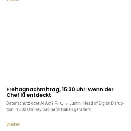
Freitagnachmittag, 15:30 Uhr: Wenn der
Chef KI entdeckt
Da­ten­schutz oder AI Act? 🔍 📞 ⋮ Justin · Head of Di­gital Dis­rup­
tion · 15:32 Uhr Hey Sa­bine 🚀 Haben ge­rade 'n
Weiter