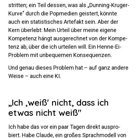
stritten; ein Teil dessen, was als „Dun­ning-Kruger-
Kurve" durch die Pop­me­dien geis­tert, könnte
auch ein sta­tis­ti­sches Ar­te­fakt sein. Aber der
Kern über­lebt: Mein Ur­teil über meine ei­gene
Kom­pe­tenz hängt aus­ge­rechnet von der Kom­pe­
tenz ab, über die ich ur­teilen will. Ein Henne-Ei-
Pro­blem mit un­be­quemen Konsequenzen.
Und genau dieses Pro­blem hat – auf ganz an­dere
Weise – auch eine KI.
„Ich ‚weiß' nicht, dass ich
etwas nicht weiß"
Ich habe das vor ein paar Tagen di­rekt aus­pro­
biert. Habe Claude, ein großes Sprach­mo­dell von