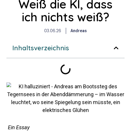
Weiß die KI, dass
ich nichts weiß?
03.06.26
Andreas
Inhaltsverzeichnis
KI hal­lu­zi­niert. Aber wir auch. Weiß die KI, dass sie nichts weiß? Und – weißt du es?
Ein Essay