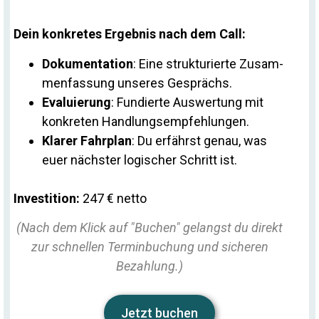
Dein kon­kretes Er­gebnis nach dem Call:
Do­ku­men­ta­tion
: Eine struk­tu­rierte Zu­sam­
men­fas­sung un­seres Gesprächs.
Eva­lu­ie­rung
: Fun­dierte Aus­wer­tung mit
kon­kreten Handlungsempfehlungen.
Klarer Fahr­plan
: Du er­fährst genau, was
euer nächster lo­gi­scher Schritt ist.
In­ves­ti­tion:
247 € netto
(Nach dem Klick auf "Bu­chen" ge­langst du di­rekt
zur schnellen Ter­min­bu­chung und si­cheren
Bezahlung.)
Jetzt bu­chen