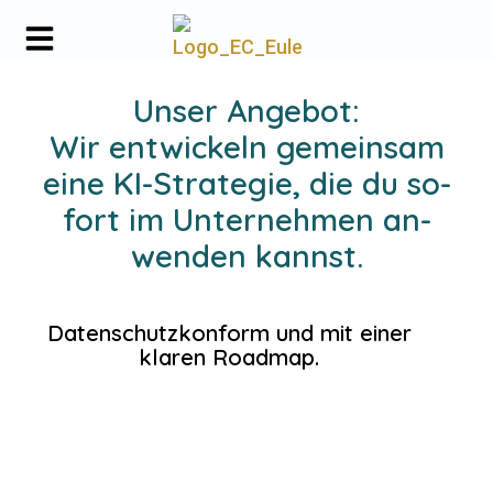
Unser An­gebot:
Wir ent­wi­ckeln ge­meinsam
eine KI-Stra­tegie, die du so­
fort im Un­ter­nehmen an­
wenden kannst.
Da­ten­schutz­kon­form und mit einer
klaren Roadmap.