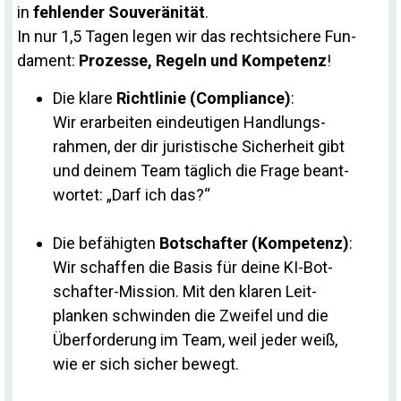
in
feh­lender Sou­ve­rä­nität
.
In nur 1,5 Tagen legen wir das recht­si­chere Fun­
da­ment:
Pro­zesse, Re­geln und Kom­pe­tenz
!
Die klare
Richt­linie (Com­pli­ance)
:
Wir er­ar­beiten ein­deu­tigen Hand­lungs­
rahmen, der dir ju­ris­ti­sche Si­cher­heit gibt
und deinem Team täg­lich die Frage be­ant­
wortet: „Darf ich das?“
Die be­fä­higten
Bot­schafter (Kom­pe­tenz)
:
Wir schaffen die Basis für deine KI-Bot­
schafter-Mis­sion. Mit den klaren Leit­
planken schwinden die Zweifel und die
Über­for­de­rung im Team, weil jeder weiß,
wie er sich si­cher bewegt.