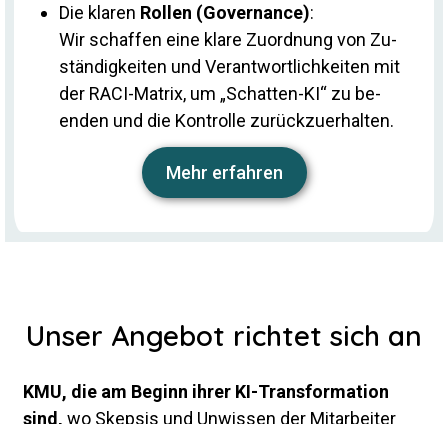
Die klaren
Rollen (Go­ver­nance)
:
Wir schaffen eine klare Zu­ord­nung von Zu­
stän­dig­keiten und Ver­ant­wort­lich­keiten mit
der RACI-Ma­trix, um „Schatten-KI“ zu be­
enden und die Kon­trolle zurückzuerhalten.
Mehr er­fahren
Unser Angebot richtet sich an
KMU, die am Be­ginn ihrer KI-Trans­for­ma­tion
sind,
wo Skepsis und Un­wissen der Mit­ar­beiter
noch über­wiegen und es noch keine klaren Richt­li­