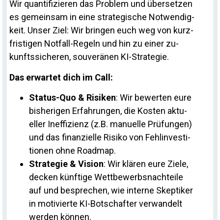
Wir quan­ti­fi­zieren das Pro­blem und über­setzen
es ge­meinsam in eine stra­te­gi­sche Not­wen­dig­
keit. Unser Ziel: Wir bringen euch weg von kurz­
fris­tigen Not­fall-Re­geln und hin zu einer zu­
kunfts­si­cheren, sou­ve­ränen KI-Strategie.
Das er­wartet dich im Call:
Status-Quo & Ri­siken
: Wir be­werten eure
bis­he­rigen Er­fah­rungen, die Kosten ak­tu­
eller In­ef­fi­zienz (z.B. ma­nu­elle Prü­fungen)
und das fi­nan­zi­elle Ri­siko von Fehl­in­ves­ti­
tionen ohne Roadmap.
Stra­tegie & Vi­sion
: Wir klären eure Ziele,
de­cken künf­tige Wett­be­werbs­nach­teile
auf und be­spre­chen, wie in­terne Skep­tiker
in mo­ti­vierte KI-Bot­schafter ver­wan­delt
werden können.