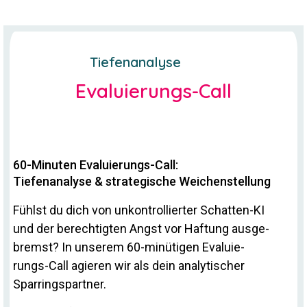
Tie­fen­ana­lyse
Evaluierungs-Call
60-Minuten Evaluierungs-Call:
Tiefenanalyse & strategische Weichenstellung
Fühlst du dich von un­kon­trol­lierter Schatten-KI
und der be­rech­tigten Angst vor Haf­tung aus­ge­
bremst? In un­serem 60-mi­nü­tigen Eva­lu­ie­
rungs-Call agieren wir als dein ana­ly­ti­scher
Sparringspartner.