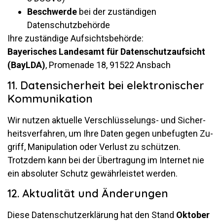
Be­schwerde
bei der zu­stän­digen
Datenschutzbehörde
Ihre zu­stän­dige Auf­sichts­be­hörde:
Baye­ri­sches Lan­desamt für Da­ten­schutz­auf­sicht
(BayLDA)
, Pro­me­nade 18, 91522 Ansbach
11. Datensicherheit bei elektronischer
Kommunikation
Wir nutzen ak­tu­elle Ver­schlüs­se­lungs- und Si­cher­
heits­ver­fahren, um Ihre Daten gegen un­be­fugten Zu­
griff, Ma­ni­pu­la­tion oder Ver­lust zu schützen.
Trotzdem kann bei der Über­tra­gung im In­ternet nie
ein ab­so­luter Schutz ge­währ­leistet werden.
12. Aktualität und Änderungen
Diese Da­ten­schutz­er­klä­rung hat den Stand
Ok­tober