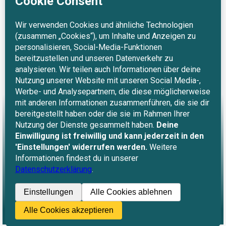
Links
Impressum
Datenschutz
Barrierefreiheit
Kontakt
info(at)eder-consulting.de 
Folgen
©2026.
Eder Consulting -
Die KI-Botschafter