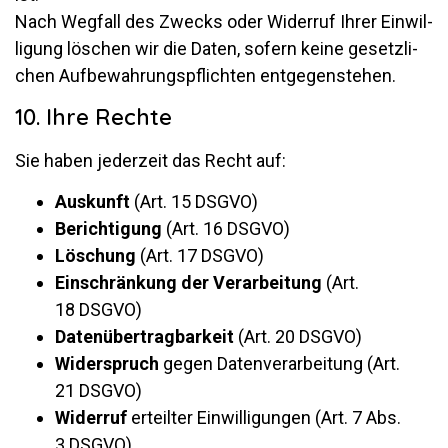
Nach Weg­fall des Zwecks oder Wi­derruf Ihrer Ein­wil­
li­gung lö­schen wir die Daten, so­fern keine ge­setz­li­
chen Auf­be­wah­rungs­pflichten entgegenstehen.
10. Ihre Rechte
Sie haben je­der­zeit das Recht auf:
Aus­kunft
(Art. 15 DSGVO)
Be­rich­ti­gung
(Art. 16 DSGVO)
Lö­schung
(Art. 17 DSGVO)
Ein­schrän­kung der Ver­ar­bei­tung
(Art.
18 DSGVO)
Da­ten­über­trag­bar­keit
(Art. 20 DSGVO)
Wi­der­spruch
gegen Da­ten­ver­ar­bei­tung (Art.
21 DSGVO)
Wi­derruf
er­teilter Ein­wil­li­gungen (Art. 7 Abs.
3 DSGVO)