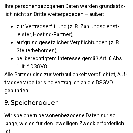
Ihre per­so­nen­be­zo­genen Daten werden grund­sätz­
lich nicht an Dritte wei­ter­ge­geben – außer:
zur Ver­trags­er­fül­lung (z. B. Zah­lungs­dienst­
leister, Hosting-Partner),
auf­grund ge­setz­li­cher Ver­pflich­tungen (z. B.
Steuerbehörden),
bei be­rech­tigtem In­ter­esse gemäß Art. 6 Abs.
1 lit. f DSGVO.
Alle Partner sind zur Ver­trau­lich­keit ver­pflichtet, Auf­
trags­ver­ar­beiter sind ver­trag­lich an die DSGVO
gebunden.
9. Speicherdauer
Wir spei­chern per­so­nen­be­zo­gene Daten nur so
lange, wie es für den je­wei­ligen Zweck er­for­der­lich
ist.