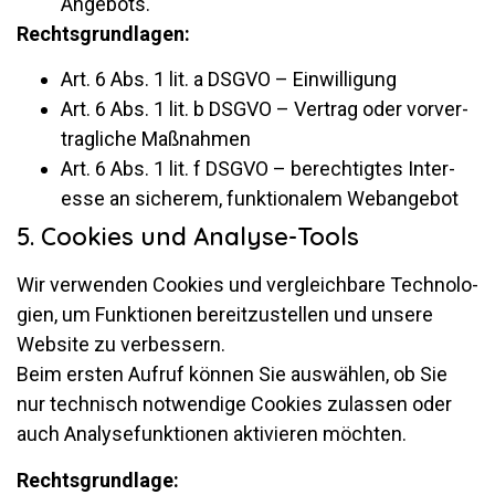
Angebots.
Rechts­grund­lagen:
Art. 6 Abs. 1 lit. a DSGVO – Einwilligung
Art. 6 Abs. 1 lit. b DSGVO – Ver­trag oder vor­ver­
trag­liche Maßnahmen
Art. 6 Abs. 1 lit. f DSGVO – be­rech­tigtes In­ter­
esse an si­cherem, funk­tio­nalem Webangebot
5. Cookies und Analyse-Tools
Wir ver­wenden Coo­kies und ver­gleich­bare Tech­no­lo­
gien, um Funk­tionen be­reit­zu­stellen und un­sere
Web­site zu ver­bes­sern.
Beim ersten Aufruf können Sie aus­wählen, ob Sie
nur tech­nisch not­wen­dige Coo­kies zu­lassen oder
auch Ana­ly­se­funk­tionen ak­ti­vieren möchten.
Rechts­grund­lage: