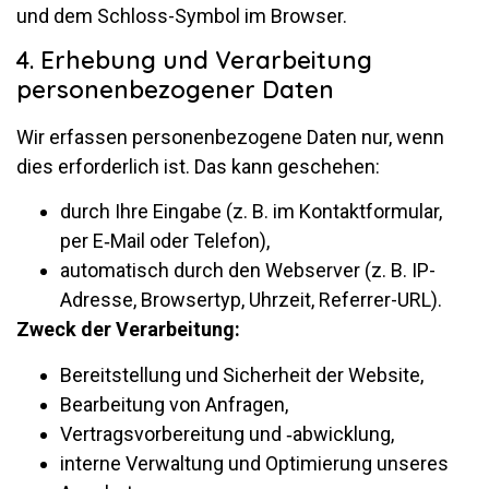
und dem Schloss-Symbol im Browser.
4. Erhebung und Verarbeitung
personenbezogener Daten
Wir er­fassen per­so­nen­be­zo­gene Daten nur, wenn
dies er­for­der­lich ist. Das kann geschehen:
durch Ihre Ein­gabe (z. B. im Kon­takt­for­mular,
per E‑Mail oder Telefon),
au­to­ma­tisch durch den Web­server (z. B. IP-
Adresse, Brow­sertyp, Uhr­zeit, Referrer-URL).
Zweck der Verarbeitung:
Be­reit­stel­lung und Si­cher­heit der Website,
Be­ar­bei­tung von Anfragen,
Ver­trags­vor­be­rei­tung und ‑ab­wick­lung,
in­terne Ver­wal­tung und Op­ti­mie­rung un­seres