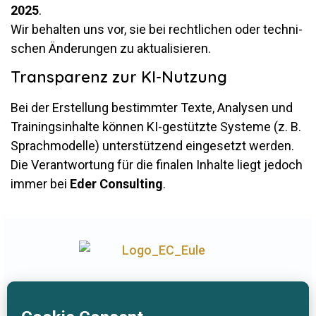
2025
.
Wir be­halten uns vor, sie bei recht­li­chen oder tech­ni­
schen Än­de­rungen zu aktualisieren.
Transparenz zur KI-Nutzung
Bei der Er­stel­lung be­stimmter Texte, Ana­lysen und
Trai­nings­in­halte können KI-ge­stützte Sys­teme (z. B.
Sprach­mo­delle) un­ter­stüt­zend ein­ge­setzt werden.
Die Ver­ant­wor­tung für die fi­nalen In­halte liegt je­doch
immer bei
Eder Con­sul­ting
.