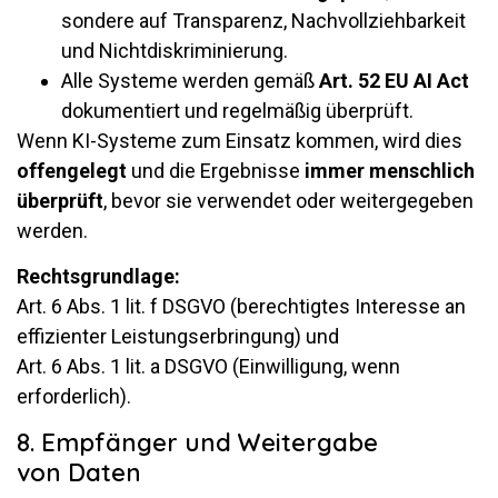
son­dere auf Trans­pa­renz, Nach­voll­zieh­bar­keit
und Nichtdiskriminierung.
Alle Sys­teme werden gemäß
Art. 52 EU AI Act
do­ku­men­tiert und re­gel­mäßig überprüft.
Wenn KI-Sys­teme zum Ein­satz kommen, wird dies
of­fen­ge­legt
und die Er­geb­nisse
immer mensch­lich
über­prüft
, bevor sie ver­wendet oder wei­ter­ge­geben
werden.
Rechts­grund­lage:
Art. 6 Abs. 1 lit. f DSGVO (be­rech­tigtes In­ter­esse an
ef­fi­zi­enter Leis­tungs­er­brin­gung) und
Art. 6 Abs. 1 lit. a DSGVO (Ein­wil­li­gung, wenn
erforderlich).
8. Empfänger und Weitergabe
von Daten