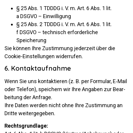
§ 25 Abs. 1 TDDDG i. V. m. Art. 6 Abs. 1 lit.
a DSGVO – Einwilligung
§ 25 Abs. 2 TDDDG i. V. m. Art. 6 Abs. 1 lit.
f DSGVO – tech­nisch er­for­der­liche
Speicherung
Sie können Ihre Zu­stim­mung je­der­zeit über die
Cookie-Ein­stel­lungen widerrufen.
6. Kontaktaufnahme
Wenn Sie uns kon­tak­tieren (z. B. per For­mular, E‑Mail
oder Te­lefon), spei­chern wir Ihre An­gaben zur Be­ar­
bei­tung der An­frage.
Ihre Daten werden nicht ohne Ihre Zu­stim­mung an
Dritte weitergegeben.
Rechts­grund­lage: