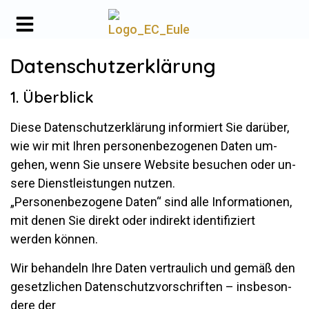
Datenschutzerklärung
1. Überblick
Diese Da­ten­schutz­er­klä­rung in­for­miert Sie dar­über,
wie wir mit Ihren per­so­nen­be­zo­genen Daten um­
gehen, wenn Sie un­sere Web­site be­su­chen oder un­
sere Dienst­leis­tungen nutzen.
„Per­so­nen­be­zo­gene Daten“ sind alle In­for­ma­tionen,
mit denen Sie di­rekt oder in­di­rekt iden­ti­fi­ziert
werden können.
Wir be­han­deln Ihre Daten ver­trau­lich und gemäß den
ge­setz­li­chen Da­ten­schutz­vor­schriften – ins­be­son­
dere der