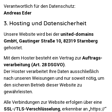
Ver­ant­wort­lich für den Da­ten­schutz:
An­dreas Eder
3. Hosting und Datensicherheit
Un­sere Web­site wird bei der
united-do­mains
GmbH, Gau­tinger Straße 10, 82319 Starn­berg
gehostet.
Mit dem Hoster be­steht ein Ver­trag zur
Auf­trags­
ver­ar­bei­tung (Art. 28 DSGVO)
.
Der Hoster ver­ar­beitet Ihre Daten aus­schließ­lich
nach un­seren Wei­sungen und nur so­weit nötig, um
den si­cheren Be­trieb dieser Web­site zu
gewährleisten.
Alle Ver­bin­dungen zur Web­site er­folgen über eine
SSL-/TLS-Ver­schlüs­se­lung
, er­kennbar an „https://“