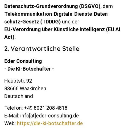
Da­ten­schutz-Grund­ver­ord­nung (DSGVO)
, dem
Te­le­kom­mu­ni­ka­tion-Di­gi­tale-Dienste-Da­ten­
schutz-Ge­setz (TDDDG)
und der
EU-Ver­ord­nung über Künst­liche In­tel­li­genz (EU AI
Act)
.
2. Verantwortliche Stelle
Eder Con­sul­ting
- Die KI-Botschafter -
Hauptstr. 92
83666 Waa­kir­chen
Deutsch­land
Te­lefon: +49 8021 208 4818
E‑Mail: info[at]eder-consulting.de
Web:
https://​die​-ki​-bot​schafter​.de