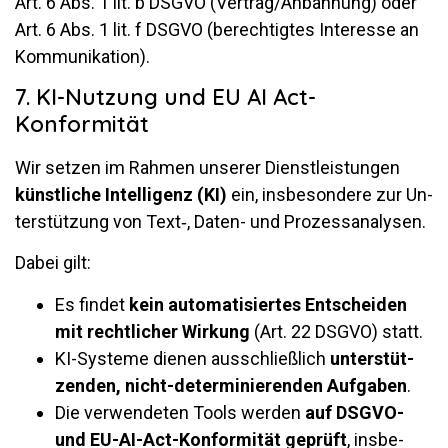
Art. 6 Abs. 1 lit. b DSGVO (Vertrag/Anbahnung) oder
Art. 6 Abs. 1 lit. f DSGVO (be­rech­tigtes In­ter­esse an
Kommunikation).
7. KI-Nutzung und EU AI Act-
Konformität
Wir setzen im Rahmen un­serer Dienst­leis­tungen
künst­liche In­tel­li­genz (KI)
ein, ins­be­son­dere zur Un­
ter­stüt­zung von Text‑, Daten- und Prozessanalysen.
Dabei gilt:
Es findet
kein au­to­ma­ti­siertes Ent­scheiden
mit recht­li­cher Wir­kung
(Art. 22 DSGVO) statt.
KI-Sys­teme dienen aus­schließ­lich
un­ter­stüt­
zenden, nicht-de­ter­mi­nie­renden Auf­gaben
.
Die ver­wen­deten Tools werden
auf DSGVO-
und EU-AI-Act-Kon­for­mität ge­prüft
, ins­be­